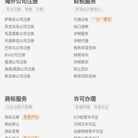
海外公司注册
财税服务
专业注册、快捷、方便
资深会计更放心
萨摩亚公司注册
代理记账
一对一服务
安圭拉岛公司注册
出口退税
毛里裘斯公司注册
涉税服务
开曼群岛公司注册
涉税代理
巴哈马公司注册
税务异常咨询
BVI公司注册
财税培训
香港公司注册
涉税筹划
美国/英国公司注册
转让定价
新加坡公司注册
税务风险咨询
商标服务
许可办理
为企业助力发展
急速办理，快速出证
商标注册
免费评估
ICP经营许可证
商标转让
文网文许可证
商标变更
出版物经营许可证