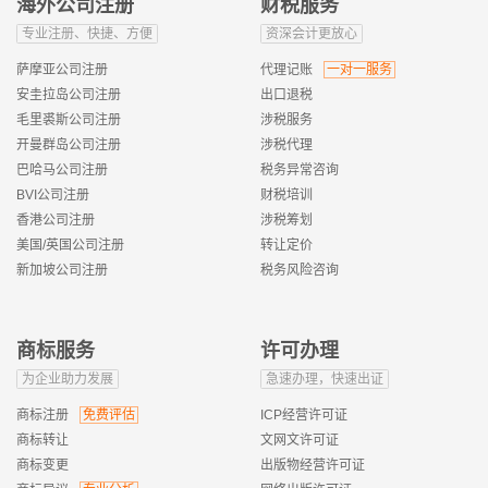
海外公司注册
财税服务
专业注册、快捷、方便
资深会计更放心
萨摩亚公司注册
代理记账
一对一服务
安圭拉岛公司注册
出口退税
毛里裘斯公司注册
涉税服务
开曼群岛公司注册
涉税代理
巴哈马公司注册
税务异常咨询
BVI公司注册
财税培训
香港公司注册
涉税筹划
美国/英国公司注册
转让定价
新加坡公司注册
税务风险咨询
商标服务
许可办理
为企业助力发展
急速办理，快速出证
商标注册
免费评估
ICP经营许可证
商标转让
文网文许可证
商标变更
出版物经营许可证